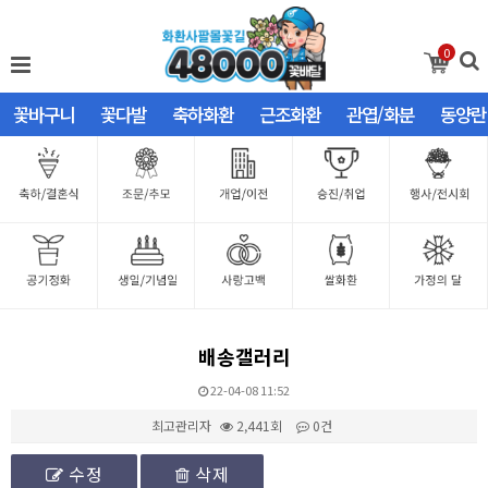
0
꽃바구니
꽃다발
축하화환
근조화환
관엽/화분
동양란
배송갤러리
22-04-08 11:52
최고관리자
2,441회
0건
수정
삭제