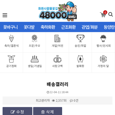
0
꽃바구니
꽃다발
축하화환
근조화환
관엽/화분
동양란
배송갤러리
22-04-11 18:44
최고관리자
2,557회
0건
수정
삭제