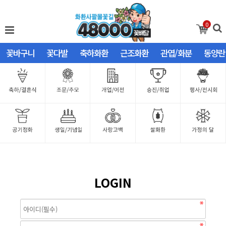
0
꽃바구니
꽃다발
축하화환
근조화환
관엽/화분
동양란
LOGIN