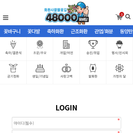
0
꽃바구니
꽃다발
축하화환
근조화환
관엽/화분
동양란
LOGIN