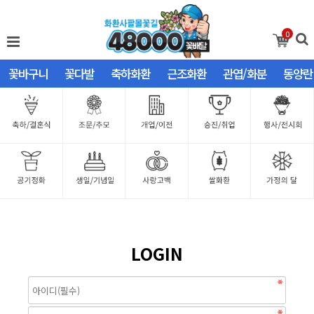
0
꽃바구니
꽃다발
축하화환
근조화환
관엽/화분
동양란
LOGIN