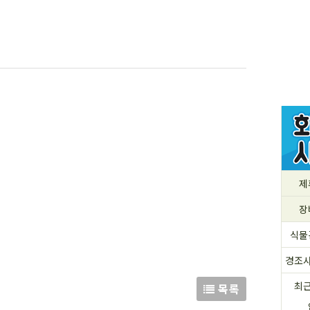
제
장
식물
경조
최
목록