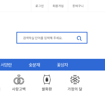
로그인
회원가입
장바구니
서양란
숯분재
꽃상자