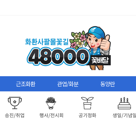
근조화환
관엽/화분
동양란