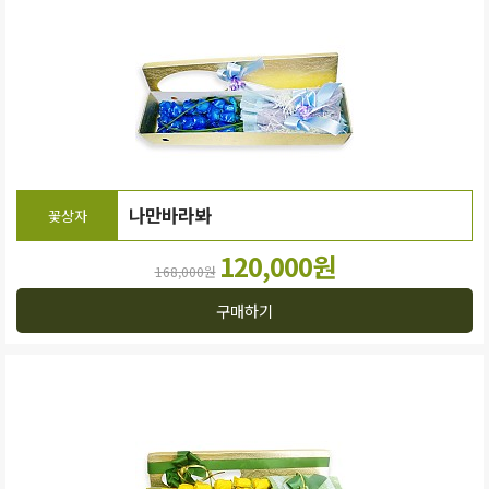
나만바라봐
꽃상자
120,000원
168,000원
구매하기