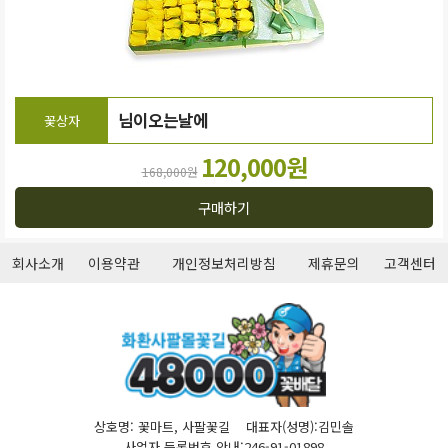
님이오는날에
꽃상자
120,000원
168,000원
구매하기
회사소개
이용약관
개인정보처리방침
제휴문의
고객센터
상호명: 꽃마트, 사팔꽃길 대표자(성명):김민솔
사업자 등록번호 안내:246-91-01898