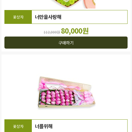
너만을사랑해
꽃상자
80,000원
112,000원
구매하기
너를위해
꽃상자