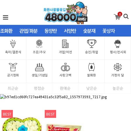
0
조화환
관엽/화분
동양란
서양란
숯분재
꽃상자
최근순
평점순
판매순
낮은순
높은순
BEST
BEST