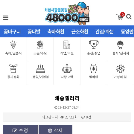
0
꽃바구니
꽃다발
축하화환
근조화환
관엽/화분
동양란
배송갤러리
22-12-27 08:34
최고관리자
2,722회
0건
수정
삭제