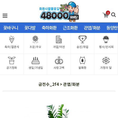
0
꽃바구니
꽃다발
축하화환
근조화환
관엽/화분
동양란
금전수_2f4 > 관엽/화분