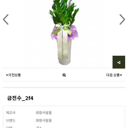
이전상품
다음 상품
금전수_2f4
제조사
화환사팔몰
브랜드
화환사팔몰
모델
2f4