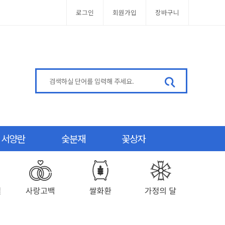
로그인
회원가입
장바구니
서양란
숯분재
꽃상자