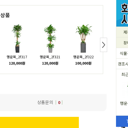
련상품
제
장
식물
행운목_2f317
행운목_2f321
행운목_2f322
행운목_2f187
120,000원
120,000원
100,000원
100,000원
경조
최
상품문의
0
행운목