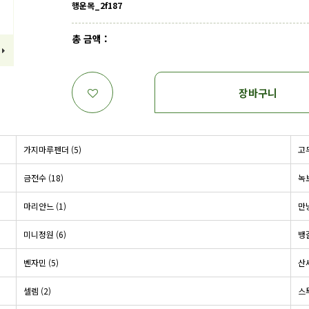
행운목_2f187
총 금액 :
장바구니
가지마루펜더 (5)
고무
금전수 (18)
녹보
마리안느 (1)
만냥
미니정원 (6)
뱅
벤자민 (5)
산
셀렘 (2)
스투