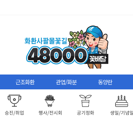
근조화환
관엽/화분
동양란