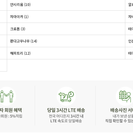
안시리움 (10)
알
자마이카 (1)
자바
크로톤 (3)
테
판다고무나무 (14)
인삼
해피트리 (12)
테