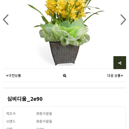
이전상품
다음 상품
심비디움_2e90
제조사
화환사팔몰
브랜드
화환사팔몰
모델
2e90