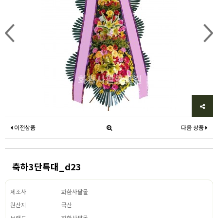
이전상품
다음 상품
축하3단특대_d23
제조사
화환사팔몰
원산지
국산
브랜드
화환사팔몰