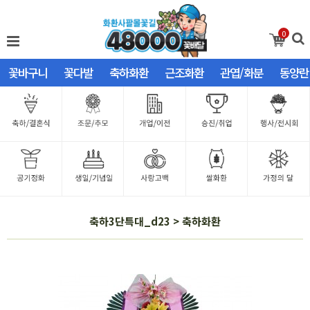
0
꽃바구니
꽃다발
축하화환
근조화환
관엽/화분
동양란
축하3단특대_d23 > 축하화환