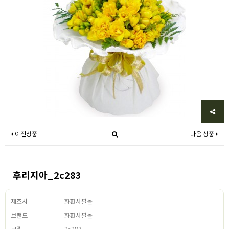
이전상품
다음 상품
후리지아_2c283
제조사
화환사팔몰
브랜드
화환사팔몰
모델
2c283