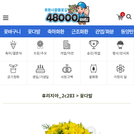
0
꽃바구니
꽃다발
축하화환
근조화환
관엽/화분
동양란
후리지아_2c283 > 꽃다발