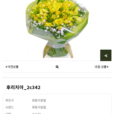
이전상품
다음 상품
후리지아_2c342
제조사
화환사팔몰
브랜드
화환사팔몰
모델
2c342