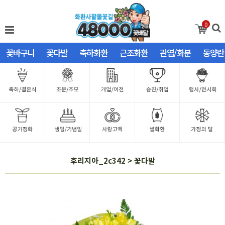
0
꽃바구니
꽃다발
축하화환
근조화환
관엽/화분
동양란
후리지아_2c342 > 꽃다발